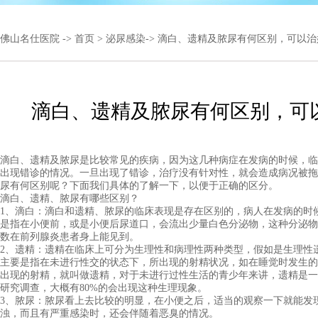
佛山名仕医院
->
首页
>
泌尿感染
-> 滴白、遗精及脓尿有何区别，可以
滴白、遗精及脓尿有何区别，可
滴白、遗精及脓尿是比较常见的疾病，因为这几种病症在发病的时候，临
出现错诊的情况。一旦出现了错诊，治疗没有针对性，就会造成病况被拖
尿有何区别呢？下面我们具体的了解一下，以便于正确的区分。
滴白、遗精、脓尿有哪些区别？
1、滴白：滴白和遗精、脓尿的临床表现是存在区别的，病人在发病的时
是指在小便前，或是小便后尿道口，会流出少量白色分泌物，这种分泌物
数在前列腺炎患者身上能见到。
2、遗精：遗精在临床上可分为生理性和病理性两种类型，假如是生理性
主要是指在未进行性交的状态下，所出现的射精状况，如在睡觉时发生的
出现的射精，就叫做遗精，对于未进行过性生活的青少年来讲，遗精是一
研究调查，大概有80%的会出现这种生理现象。
3、脓尿：脓尿看上去比较的明显，在小便之后，适当的观察一下就能发
浊，而且有严重感染时，还会伴随着恶臭的情况。