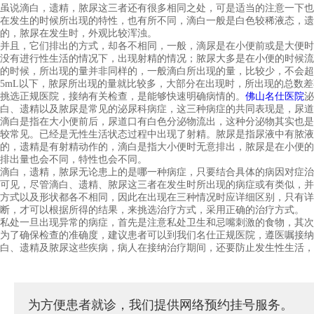
虽说滴白，遗精，脓尿这三者还有很多相同之处，可是适当的注意一下也
在发生的时候所出现的特性，也有所不同，滴白一般是白色较稀液态，遗
的，脓尿在发生时，外观比较浑浊。
并且，它们排出的方式，却各不相同，一般，滴尿是在小便前或是大便时
没有进行性生活的情况下，出现射精的情况；脓尿大多是在小便的时候流
的时候，所出现的量并非同样的，一般滴白所出现的量，比较少，不会超
5mL以下，脓尿所出现的量就比较多，大部分在出现时，所出现的总数
挑选正规医院，接纳有关检查，是能够快速明确病情的。
佛山名仕医院
泌
白、遗精以及脓尿是常见的泌尿科病症，这三种病症的共同表现是，尿道
滴白是指在大小便前后，尿道口有白色分泌物流出，这种分泌物其实也是
较常见。已经是无性生活状态过程中出现了射精。脓尿是指尿液中有脓液
的，遗精是有射精动作的，滴白是指大小便时无意排出，脓尿是在小便的
排出量也会不同，特性也会不同。
滴白，遗精，脓尿无论患上的是哪一种病症，只要结合具体的病因对症治
可见，尽管滴白、遗精、脓尿这三者在发生时所出现的病症或有类似，并
方式以及形状都各不相同，因此在出现在三种情况时应详细区别，只有详
断，才可以根据所得的结果，来挑选治疗方式，采用正确的治疗方式。
私处一旦出现异常的病症，首先是注意私处卫生和忌嘴刺激的食物，其次
为了确保检查的准确度，建议患者可以到我们名仕正规医院，遵医嘱接纳
白、遗精及脓尿这些疾病，病人在接纳治疗期间，还要防止发生性生活，
为方便患者就诊，我们提供网络预约挂号服务。