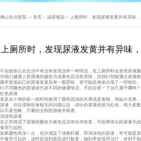
佛山名仕医院
->
首页
>
泌尿感染
-> 上厕所时，发现尿液发黄并有异味
上厕所时，发现尿液发黄并有异味
不知道各位在生活中有没有发现这样一种情况，在上厕所时会发现尿液颜
但我们健康人群尿液的颜色为浅黄色且没有异味，但我们却能通过尿液检
厕所发现自己的尿液发黄且有一股异味，有可能是身体出现了一些病症。
01不同颜色的尿液或代表不同的健康情况，不妨自查一下自己属于哪种？
红色尿液
若是在小便的前一段时间食用了颜色很深的水果或是食物，例如火龙果，
尿液，但在排除饮食相关的问题以后，排出的尿液依然为红色，绝大多数
以不要忽略，尽量的去医院做相关检查。
浅绿色尿液
在正常情况下尿液的颜色为黄色且没有任何杂质，可如果排出的尿液为浅
食而引起的。
如果颜色再深一点，也许感染了绿脓杆菌，而深绿色的尿液，有可能是原
中毒所引起的，这时应该到医院进行检查，做到早发现早治疗，有利于病