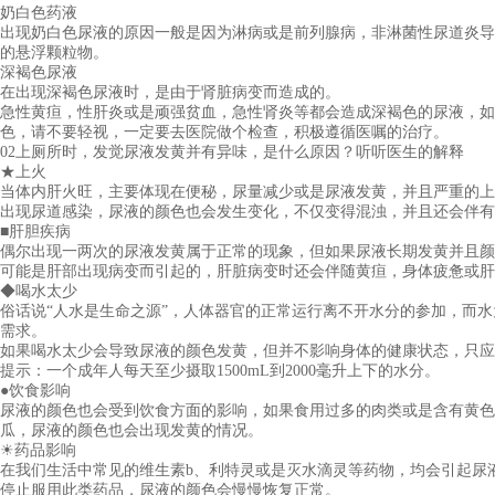
奶白色药液
出现奶白色尿液的原因一般是因为淋病或是前列腺病，非淋菌性尿道炎导
的悬浮颗粒物。
深褐色尿液
在出现深褐色尿液时，是由于肾脏病变而造成的。
急性黄疸，性肝炎或是顽强贫血，急性肾炎等都会造成深褐色的尿液，如
色，请不要轻视，一定要去医院做个检查，积极遵循医嘱的治疗。
02上厕所时，发觉尿液发黄并有异味，是什么原因？听听医生的解释
★上火
当体内肝火旺，主要体现在便秘，尿量减少或是尿液发黄，并且严重的上
出现尿道感染，尿液的颜色也会发生变化，不仅变得混浊，并且还会伴有
■肝胆疾病
偶尔出现一两次的尿液发黄属于正常的现象，但如果尿液长期发黄并且颜
可能是肝部出现病变而引起的，肝脏病变时还会伴随黄疸，身体疲惫或肝
◆喝水太少
俗话说“人水是生命之源”，人体器官的正常运行离不开水分的参加，而
需求。
如果喝水太少会导致尿液的颜色发黄，但并不影响身体的健康状态，只应
提示：一个成年人每天至少摄取1500mL到2000毫升上下的水分。
●饮食影响
尿液的颜色也会受到饮食方面的影响，如果食用过多的肉类或是含有黄色
瓜，尿液的颜色也会出现发黄的情况。
☀药品影响
在我们生活中常见的维生素b、利特灵或是灭水滴灵等药物，均会引起尿
停止服用此类药品，尿液的颜色会慢慢恢复正常。