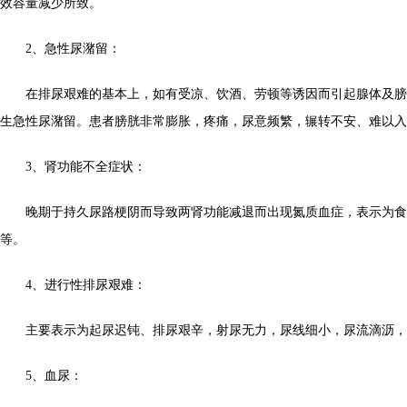
效容量减少所致。
2、急性尿潴留：
在排尿艰难的基本上，如有受凉、饮酒、劳顿等诱因而引起腺体及膀
生急性尿潴留。患者膀胱非常膨胀，疼痛，尿意频繁，辗转不安、难以入
3、肾功能不全症状：
晚期于持久尿路梗阴而导致两肾功能减退而出现氮质血症，表示为食
等。
4、进行性排尿艰难：
主要表示为起尿迟钝、排尿艰辛，射尿无力，尿线细小，尿流滴沥，
5、血尿：