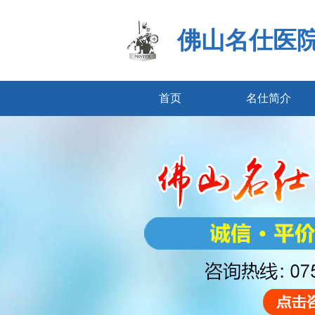
佛山名仕医
首页
名仕简介