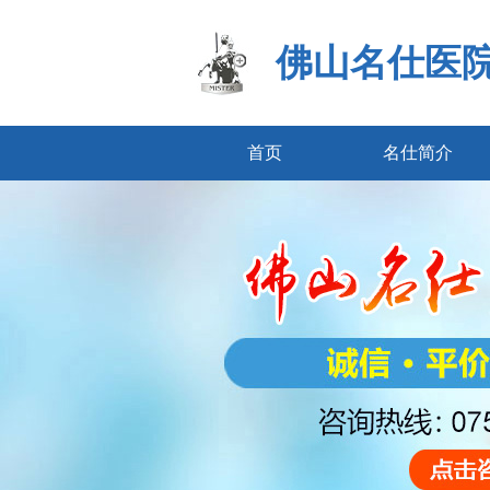
佛山名仕医
首页
名仕简介