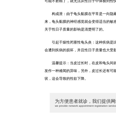
可能不射精了，就无法从性日子中体验到性
构成泄：由于龟头黏膜在平常是一向隐藏
来，龟头黏膜的神经感觉就会变得适当的敏
关于性日子质量的影响是清楚明了的。
引起干燥性闭塞性龟头炎：这种疾病是比
会遭到疾病的损坏，并且性日子质量也大受
温馨提示：当皮过长时，在皮和龟头间就
发作一种难闻的异味，另外，皮过长还有可
状，这会导致的性欲下降。
为方便患者就诊，我们提供网
we provide network appointment registration servic