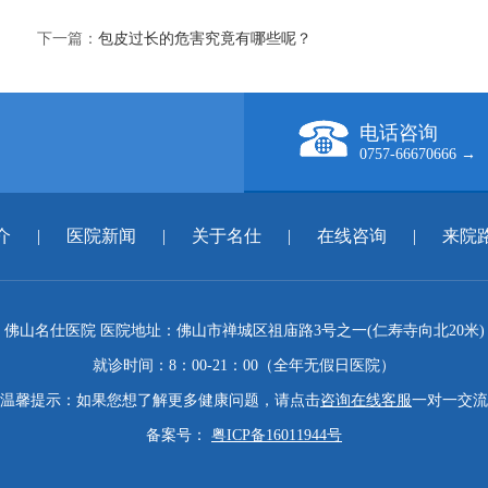
下一篇：
包皮过长的危害究竟有哪些呢？
电话咨询
0757-66670666 →
介
|
医院新闻
|
关于名仕
|
在线咨询
|
来院
佛山名仕医院 医院地址：佛山市禅城区祖庙路3号之一(仁寿寺向北20米)
就诊时间：8：00-21：00（全年无假日医院）
温馨提示：如果您想了解更多健康问题，请点击
咨询在线客服
一对一交流
备案号：
粤ICP备16011944号