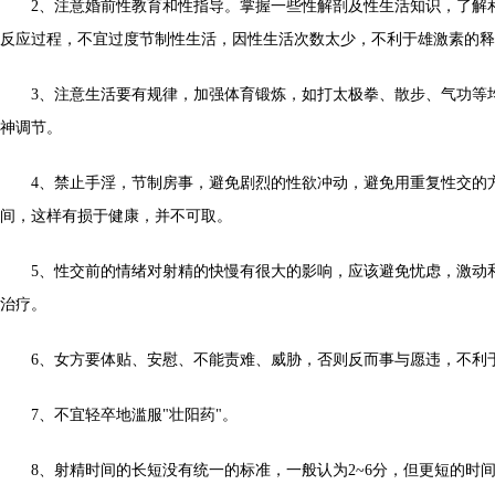
2、注意婚前性教育和性指导。掌握一些性解剖及性生活知识，了解
反应过程，不宜过度节制性生活，因性生活次数太少，不利于雄激素的释
3、注意生活要有规律，加强体育锻炼，如打太极拳、散步、气功等
神调节。
4、禁止手淫，节制房事，避免剧烈的性欲冲动，避免用重复性交的
间，这样有损于健康，并不可取。
5、性交前的情绪对射精的快慢有很大的影响，应该避免忧虑，激动
治疗。
6、女方要体贴、安慰、不能责难、威胁，否则反而事与愿违，不利
7、不宜轻卒地滥服"壮阳药"。
8、射精时间的长短没有统一的标准，一般认为2~6分，但更短的时