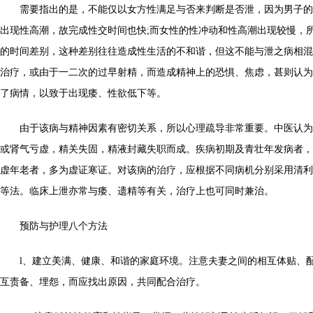
需要指出的是，不能仅以女方性满足与否来判断是否泄，因为男子的
出现性高潮，故完成性交时间也快;而女性的性冲动和性高潮出现较慢，
的时间差别，这种差别往往造成性生活的不和谐，但这不能与泄之病相混
治疗，或由于一二次的过早射精，而造成精神上的恐惧、焦虑，甚则认为
了病情，以致于出现痿、性欲低下等。
由于该病与精神因素有密切关系，所以心理疏导非常重要。中医认为
或肾气亏虚，精关失固，精液封藏失职而成。疾病初期及青壮年发病者，
虚年老者，多为虚证寒证。对该病的治疗，应根据不同病机分别采用清利
等法。临床上泄亦常与痿、遗精等有关，治疗上也可同时兼治。
预防与护理八个方法
l、建立美满、健康、和谐的家庭环境。注意夫妻之间的相互体贴、配
互责备、埋怨，而应找出原因，共同配合治疗。