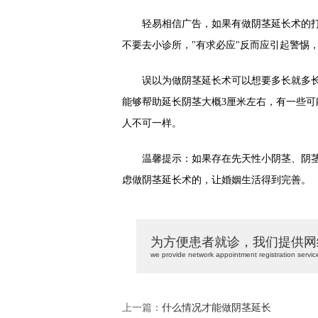
轻易相信广告，如果有做阴茎延长术的打算
不要去小诊所，"有求必应"反而应引起警惕
误以为做阴茎延长术可以想要多长就多长
能够帮助延长阴茎大概3厘米左右，有一些
人不可一样。
温馨提示：如果存在先天性小阴茎、阴茎
虑做阴茎延长术的，让婚姻生活得到完善。
为方便患者就诊，我们提供网
we provide network appointment registration servic
上一篇：
什么情况才能做阴茎延长