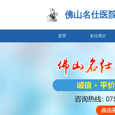
佛山名仕医
首页
名仕简介