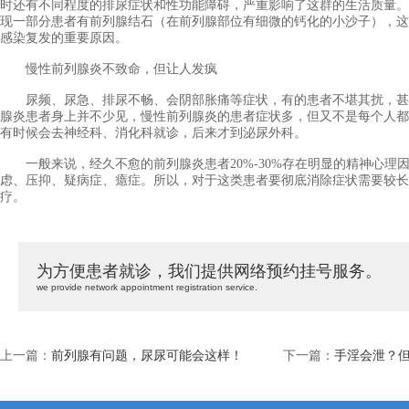
时还有不同程度的排尿症状和性功能障碍，严重影响了这群的生活质量。
现一部分患者有前列腺结石（在前列腺部位有细微的钙化的小沙子），这
感染复发的重要原因。
慢性前列腺炎不致命，但让人发疯
尿频、尿急、排尿不畅、会阴部胀痛等症状，有的患者不堪其扰，甚
腺炎患者身上并不少见，慢性前列腺炎的患者症状多，但又不是每个人都
有时候会去神经科、消化科就诊，后来才到泌尿外科。
一般来说，经久不愈的前列腺炎患者20%-30%存在明显的精神心理
虑、压抑、疑病症、癔症。所以，对于这类患者要彻底消除症状需要较长
疗。
为方便患者就诊，我们提供网络预约挂号服务。
we provide network appointment registration service.
上一篇：
前列腺有问题，尿尿可能会这样！
下一篇：
手淫会泄？