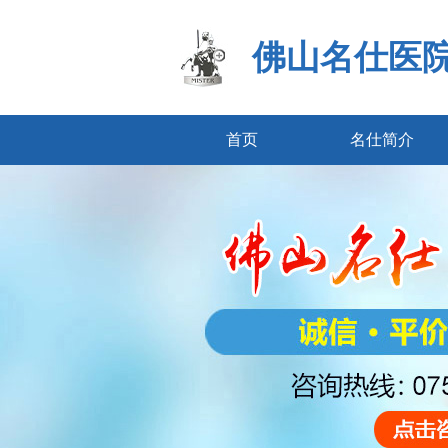
佛山名仕医
首页
名仕简介