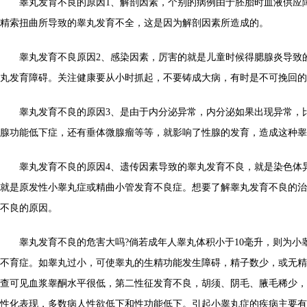
睾丸发育不良的原因1、解剖因素，个别的病例由于胚胎时血液供应
精索扭曲所导致的睾丸发育不全，这是因为解剖因素所造成的。
睾丸发育不良原因2、感染因素，厉害的就是儿童时候得腮腺炎导致
丸发育障碍。关注健康要从小时抓起，不要铸成大病，有时是不可挽回的
睾丸发育不良的原因3、是由于内分泌异常，内分泌如果出现异常，
腺功能低下症，还有垂体微腺瘤等等，就影响了性腺的发育，造成这种睾
睾丸发育不良的原因4、遗传因素导致的睾丸发育不良，就是染色体
就是原发性小睾丸症或精曲小管发育不良症。想要了解睾丸发育不良的治
不良的原因。
睾丸发育不良的危害大吗?倘若成年人睾丸体积小于10毫升，则为小
不育症。如睾丸过小，可使睾丸的生精功能发生障碍，精子数少，或无精
查可见血浆睾酮水平很低，第二性征发育不良，胡须、阴毛、腋毛稀少，
性化表现，多数病人性欲低下和性功能低下。引起小睾丸症的疾病主要有