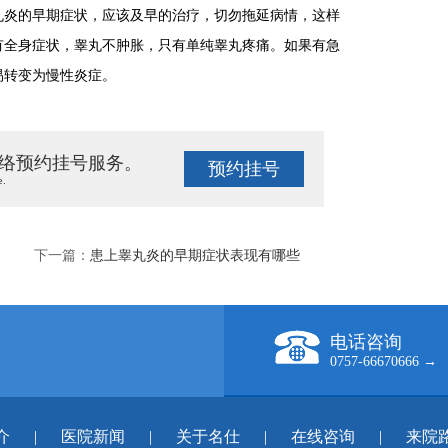
炎的早期症状，应该及早的治疗，切勿拖延病情，这样
有全身症状，睾丸不肿胀，只有单纯睾丸疼痛。如果有急
易转变为慢性炎症。
络预约挂号服务。
预约挂号
e.
下一篇：
患上睾丸炎的早期症状表现有哪些
电话咨询
0757-66670666 →
介
|
医院新闻
|
关于名仕
|
在线咨询
|
来院