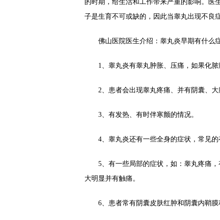
的时期，给生活和工作带来严重的影响。医
子是生育不可或缺的，因此当睾丸出现不良
佛山医院医生介绍：睾丸炎早期有什么
1、睾丸炎有睾丸肿胀、压痛，如果化脓
2、患者会出现睾丸疼痛、并有阴囊、大
3、有发热、有时伴寒颤的情况。
4、睾丸炎还有一些全身的症状，常见的有
5、有一些局部的症状，如：睾丸疼痛，有
大明显并有触痛。
6、患者常有阴囊皮肤红肿和阴囊内鞘膜