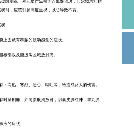
生提醒朋友，睾丸是产生精子的重要场所，而众做周知精
症状时，应该引起高度重视，以防导致不育。
症状
膜上去就有积脓的波动感觉的症状。
腿根部以及腹股沟区域放射痛。
：高热、寒战、恶心、呕吐等，给造成及大的伤害。
时呈剧痛，并向腹股沟放射，阴囊皮肤红肿，睾丸肿
积液的症状。