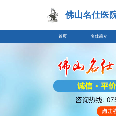
佛山名仕医
首页
名仕简介