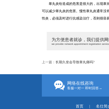
睾丸炎给造成的危害是很大的，出现睾丸
可以减少睾丸炎的危害。慢性睾丸炎通常没
性炎，必须及时进行抗感染治疗，否则很容
为方便患者就诊，我们提供网
we provide network appointment registration servic
上一篇：
长期久坐会导致睾丸痛吗?
网络在线咨询
客服一对一 即时回答→
首页
|
名仕简