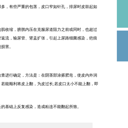
多，有些严重的包茎，皮口窄如针孔，排尿时皮鼓起如
肌收缩，膀胱内压在克服尿道阻力之前或同时，也超过
管返流，输尿管、肾盂扩张，引起上尿路细菌感染，疤痕
能损害。
查进行确定，方法是：在阴茎部涂搽肥皂，使皮内外润
若能顺利将皮上翻，为皮过长;若皮口太小不能上翻，即
的基础上反复感染，造成粘连不能翻起所致。