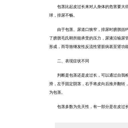
包茎比起皮过长来对人身体的危害要大得
球，排尿不畅。
由于包茎、尿道口狭窄，排尿时膀胱括约
了膀胱毛氏鞘所能承受的压力，尿液沿输尿
形成，而导致继发性反流性肾脏病甚至肾功
二、表现症状不同
判断是包茎还是皮过长，可以通过自我检
滑，左手固定阴茎，右手将皮向后推并翻转，
为包茎。
包茎多数为先天性，有一部分是在皮过长