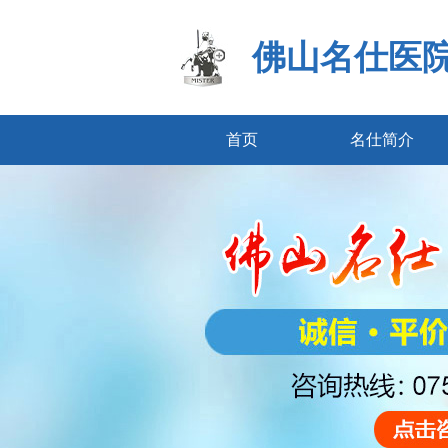
佛山名仕医
首页
名仕简介