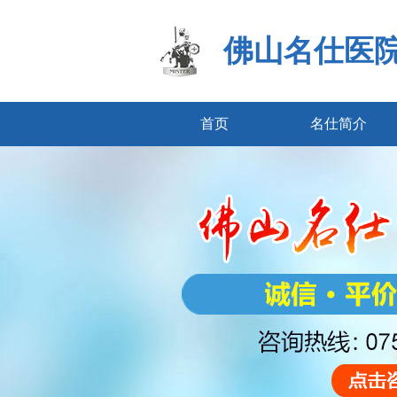
佛山名仕医
首页
名仕简介