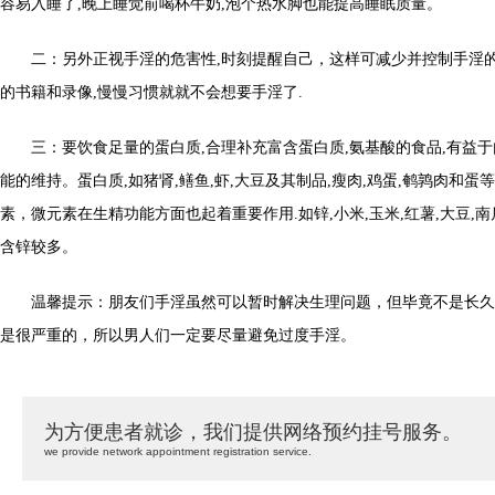
容易入睡了,晚上睡觉前喝杯牛奶,泡个热水脚也能提高睡眠质量。
二：另外正视手淫的危害性,时刻提醒自己，这样可减少并控制手淫的
的书籍和录像,慢慢习惯就就不会想要手淫了.
三：要饮食足量的蛋白质,合理补充富含蛋白质,氨基酸的食品,有益于
能的维持。蛋白质,如猪肾,鳝鱼,虾,大豆及其制品,瘦肉,鸡蛋,鹌鹑肉和蛋
素，微元素在生精功能方面也起着重要作用.如锌,小米,玉米,红薯,大豆,南
含锌较多。
温馨提示：朋友们手淫虽然可以暂时解决生理问题，但毕竟不是长久
是很严重的，所以男人们一定要尽量避免过度手淫。
为方便患者就诊，我们提供网络预约挂号服务。
we provide network appointment registration service.