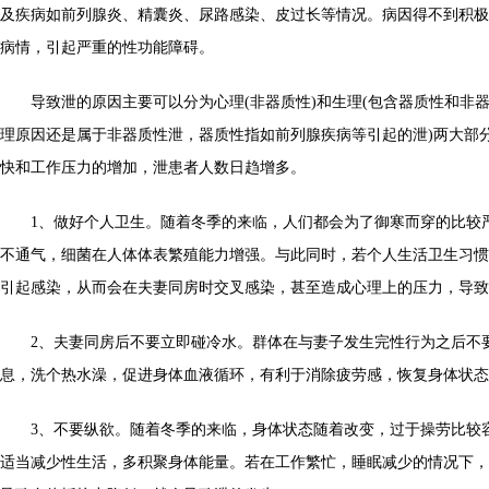
及疾病如前列腺炎、精囊炎、尿路感染、皮过长等情况。病因得不到积极
病情，引起严重的性功能障碍。
导致泄的原因主要可以分为心理(非器质性)和生理(包含器质性和非
理原因还是属于非器质性泄，器质性指如前列腺疾病等引起的泄)两大部
快和工作压力的增加，泄患者人数日趋增多。
1、做好个人卫生。随着冬季的来临，人们都会为了御寒而穿的比较
不通气，细菌在人体体表繁殖能力增强。与此同时，若个人生活卫生习惯
引起感染，从而会在夫妻同房时交叉感染，甚至造成心理上的压力，导致
2、夫妻同房后不要立即碰冷水。群体在与妻子发生完性行为之后不
息，洗个热水澡，促进身体血液循环，有利于消除疲劳感，恢复身体状态
3、不要纵欲。随着冬季的来临，身体状态随着改变，过于操劳比较
适当减少性生活，多积聚身体能量。若在工作繁忙，睡眠减少的情况下，