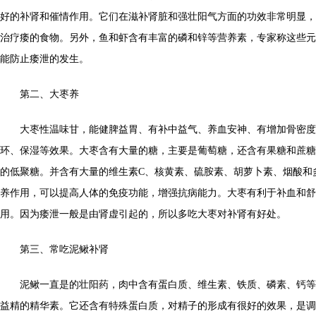
好的补肾和催情作用。它们在滋补肾脏和强壮阳气方面的功效非常明显，
治疗痿的食物。另外，鱼和虾含有丰富的磷和锌等营养素，专家称这些元
能防止痿泄的发生。
第二、大枣养
大枣性温味甘，能健脾益胃、有补中益气、养血安神、有增加骨密度
环、保湿等效果。大枣含有大量的糖，主要是葡萄糖，还含有果糖和蔗糖
的低聚糖。并含有大量的维生素C、核黄素、硫胺素、胡萝卜素、烟酸和
养作用，可以提高人体的免疫功能，增强抗病能力。大枣有利于补血和舒
用。因为痿泄一般是由肾虚引起的，所以多吃大枣对补肾有好处。
第三、常吃泥鳅补肾
泥鳅一直是的壮阳药，肉中含有蛋白质、维生素、铁质、磷素、钙等
益精的精华素。它还含有特殊蛋白质，对精子的形成有很好的效果，是调