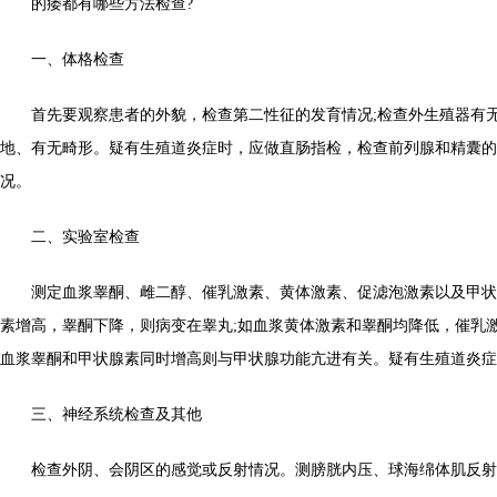
的痿都有哪些方法检查?
一、体格检查
首先要观察患者的外貌，检查第二性征的发育情况;检查外生殖器有无
地、有无畸形。疑有生殖道炎症时，应做直肠指检，检查前列腺和精囊的
况。
二、实验室检查
测定血浆睾酮、雌二醇、催乳激素、黄体激素、促滤泡激素以及甲状
素增高，睾酮下降，则病变在睾丸;如血浆黄体激素和睾酮均降低，催乳激
血浆睾酮和甲状腺素同时增高则与甲状腺功能亢进有关。疑有生殖道炎症
三、神经系统检查及其他
检查外阴、会阴区的感觉或反射情况。测膀胱内压、球海绵体肌反射