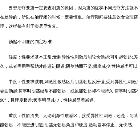
要想治疗要痿一定要查明痿的原因，因为痿的症状不同治疗方法就不
在差异的，所以在治疗痿的时候一定要慎重。治疗期间要注意饮食合理搭
理，这样都有利于痿尽早恢复。
勃起不明显的判定标准：
轻度：性要求基本正常;受到异性性刺激后能较快勃起;可引起勃起;房
久，或者需用手帮助才能进进阴道;阴茎勃而不坚;频率减少;性快感尚可以
中度：性要求减弱;刺激性敏感区后阴茎勃起反应慢;受到异性性刺激后
委曲勃起;房事时阴茎经常不能勃起，或虽能勃起却不能持久;房事时阴茎
90°，且硬度极差;频率明显减少，性快感显着减退。
重度：性欲消失，无论刺激性敏感区，接受异性性刺激，还是，阴茎均
能勃起，不能进进阴道;阴茎无勃起角度和硬度;活动基本停止，无快感。