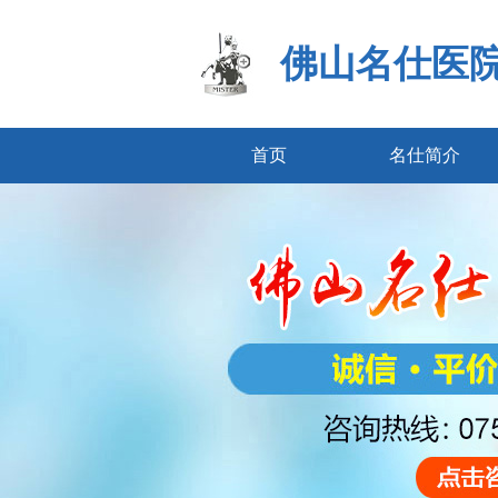
佛山名仕医
首页
名仕简介