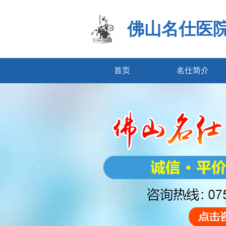
佛山名仕医
首页
名仕简介