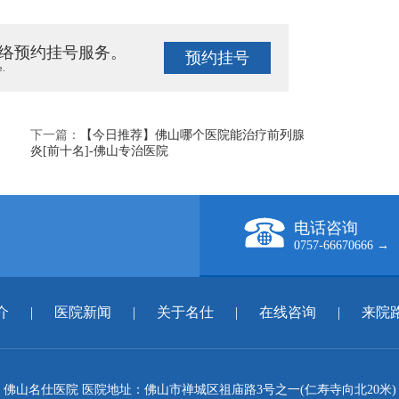
络预约挂号服务。
预约挂号
e.
下一篇：
【今日推荐】佛山哪个医院能治疗前列腺
炎[前十名]-佛山专治医院
电话咨询
0757-66670666 →
介
|
医院新闻
|
关于名仕
|
在线咨询
|
来院
佛山名仕医院 医院地址：佛山市禅城区祖庙路3号之一(仁寿寺向北20米)