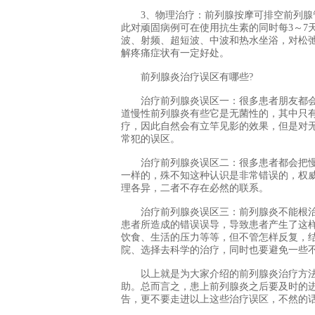
3、物理治疗：前列腺按摩可排空前列腺管
此对顽固病例可在使用抗生素的同时每3～7
波、射频、超短波、中波和热水坐浴，对松
解疼痛症状有一定好处。
前列腺炎治疗误区有哪些?
治疗前列腺炎误区一：很多患者朋友都会
道慢性前列腺炎有些它是无菌性的，其中只
疗，因此自然会有立竿见影的效果，但是对
常犯的误区。
治疗前列腺炎误区二：很多患者都会把慢
一样的，殊不知这种认识是非常错误的，权
理各异，二者不存在必然的联系。
治疗前列腺炎误区三：前列腺炎不能根治
患者所造成的错误误导，导致患者产生了这
饮食、生活的压力等等，但不管怎样反复，
院、选择去科学的治疗，同时也要避免一些
以上就是为大家介绍的前列腺炎治疗方法
助。总而言之，患上前列腺炎之后要及时的
告，更不要走进以上这些治疗误区，不然的