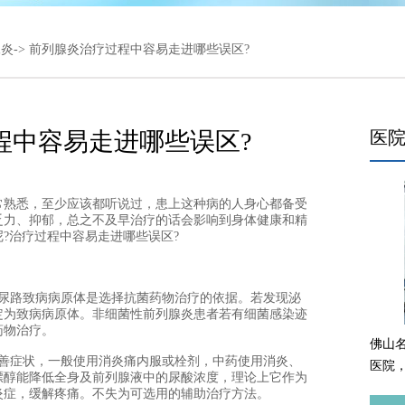
腺炎
-> 前列腺炎治疗过程中容易走进哪些误区?
程中容易走进哪些误区?
医
熟悉，至少应该都听说过，患上这种病的人身心都备受
乏力、抑郁，总之不及早治疗的话会影响到身体健康和精
?治疗过程中容易走进哪些误区?
路致病病原体是选择抗菌药物治疗的依据。若发现泌
定为致病病原体。非细菌性前列腺炎患者若有细菌感染迹
药物治疗。
佛山
症状，一般使用消炎痛内服或栓剂，中药使用消炎、
医院
嘌醇能降低全身及前列腺液中的尿酸浓度，理论上它作为
炎症，缓解疼痛。不失为可选用的辅助治疗方法。