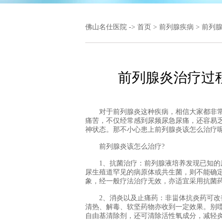
佛山名仕医院
->
首页
>
前列腺疾病
>
前列
前列腺炎治疗过
对于前列腺炎这种疾病，相信大家都非常
痛苦，不仅经常感到尿频尿急尿痛，还容易
神状态。那不小心患上前列腺炎该怎么治疗呢
前列腺炎该怎么治疗?
1、抗菌治疗：前列腺液培养发现已知的尿
尿生殖道罕见的病原体或共生菌，则不能确
象，经一般疗法治疗无效，亦适宜采用抗菌
2、消炎以及止痛药：非甾体抗炎药可改善
清热、解毒、软坚药物亦收到一定效果。别
自由基清除剂，还可清除活性氧成分，减轻