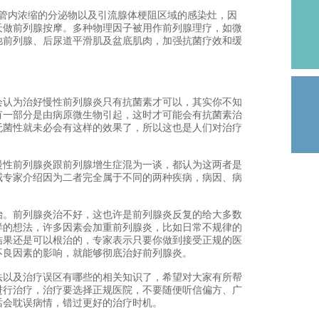
内浓缩的分泌物以及引流腺体梗阻区域的感染灶，因
天做前列腺按摩。多种物理因子被用作前列腺理疗，如微
弛前列腺、后尿道平滑肌及盆底肌肉，加强抗菌疗效和缓
认为治好慢性前列腺炎只有抗菌素才可以，其实你不知
有一部分是由病原微生物引起，这时才可能会有抗菌素治
无菌性就未必会有这样的效果了，所以这也是人们对治疗
性前列腺炎跟前列腺增生症混为一谈，都认为这两者是
威专家介绍因为二者完全属于不同的两种疾病，病因、病
。前列腺炎治不好，这也许是前列腺炎反复的给大多数
样的想法，许多因素会加重前列腺炎，比如日常不规律的
结果还是可以根治的，专家表示只要你做到接受正规的医
不良因素的影响，就能够彻底治好前列腺炎。
以及治疗误区有哪些的相关知识了，希望对大家有所帮
进行治疗，治疗要选择正规医院，不要随便听信偏方、广
话会耽误病情，错过更好的治疗时机。