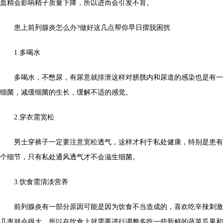
血精会影响精子质量下降，所以进而会引发不育。
患上前列腺炎怎么办?做好这几点帮你早日摆脱困扰
1.多喝水
多喝水，不憋尿，有尿意就排泄这样对膀胱内和尿道的感染也是有一
细菌，减缓细菌的生长，缓解不适的感觉。
2.穿衣需宽松
男士穿裤子一定要注意宽松透气，这样才利于私处健康，特别是患有
个细节，只有私处通风透气才不会滋生细菌。
3.饮食需清淡营养
前列腺炎有一部分原因可能是因为饮食不当造成的，喜欢吃辛辣刺激
几率就会很大，所以在饮食上就需要进行调整多吃一些新鲜的蔬菜瓜果和