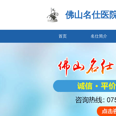
佛山名仕医
首页
名仕简介