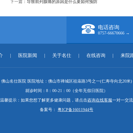
下一篇：
导致前列腺痛的原因是什么要如何预防
电话咨询
0757-66670666 →
介
|
医院新闻
|
关于名仕
|
在线咨询
|
来院
佛山名仕医院 医院地址：佛山市禅城区祖庙路3号之一(仁寿寺向北20米)
就诊时间：8：00-21：00（全年无假日医院）
温馨提示：如果您想了解更多健康问题，请点击
咨询在线客服
一对一交流
备案号：
粤ICP备16011944号