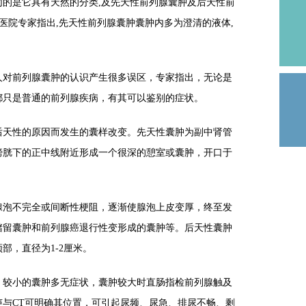
是它具有天然的分类,及先天性前列腺囊肿及后天性前
仕医院专家指出,先天性前列腺囊肿囊肿内多为澄清的液体,
对前列腺囊肿的认识产生很多误区，专家指出，无论是
都只是普通的前列腺疾病，有其可以鉴别的症状。
天性的原因而发生的囊样改变。先天性囊肿为副中肾管
膀胱下的正中线附近形成一个很深的憩室或囊肿，开口于
泡不完全或间断性梗阻，逐渐使腺泡上皮变厚，终至发
潴留囊肿和前列腺癌退行性变形成的囊肿等。后天性囊肿
部，直径为1-2厘米。
较小的囊肿多无症状，囊肿较大时直肠指检前列腺触及
与CT可明确其位置，可引起尿频、尿急、排尿不畅、剩