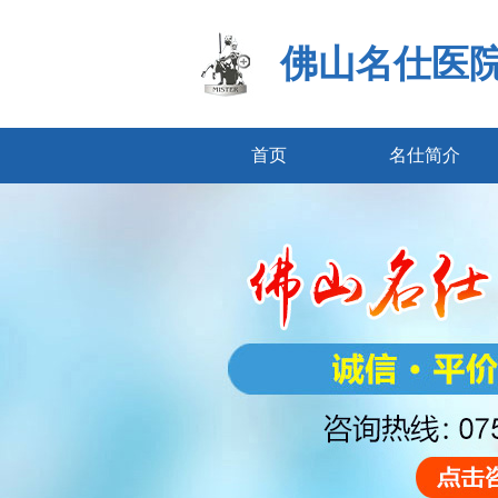
佛山名仕医
首页
名仕简介