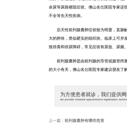
余尿等尿路梗阻症状。佛山名仕医院专家还
不全等先天性疾病。
后天性前列腺囊肿症状较为明显，直肠触
大的肿块，类似硬实的组织块。临床上可并
致排粪和排尿障碍，常见症状有尿急、尿频
前列腺囊肿是由前列腺的导管或腺管闭塞
的大小有关，佛山名仕医院专家建议朋友了
为方便患者就诊，我们提供网
we provide network appointment registration servic
上一篇：
前列腺囊肿有哪些危害