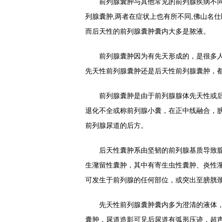
前列腺囊肿与其他常见的前列腺疾病不同的
列腺囊肿,两者在症状上也有所不同,佛山名
而后天性的前列腺囊肿囊内大多是脓液。
前列腺囊肿因为有先天形成的，是很多人
先天性前列腺囊肿还是后天性前列腺囊肿，
前列腺囊肿是由于前列腺腺体先天性或后
退化不全或称前列腺小囊，在正中线融合，
前列腺尿道的后方。
后天性囊肿系由坚韧的前列腺基质导致腺
生潴留性囊肿，其中有寄生虫性囊肿、炎性
可发生于前列腺的任何部位，或突出至膀胱颈
先天性前列腺囊肿囊内多为澄清的液体，
囊肿，尿道造影可见后尿道有弧形压迹，超声