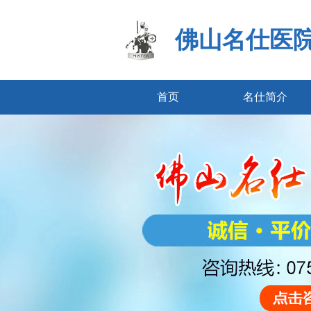
佛山名仕医
首页
名仕简介