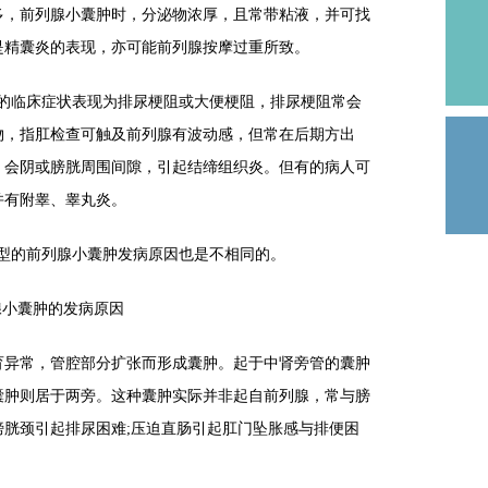
多，前列腺小囊肿时，分泌物浓厚，且常带粘液，并可找
是精囊炎的表现，亦可能前列腺按摩过重所致。
临床症状表现为排尿梗阻或大便梗阻，排尿梗阻常会
物，指肛检查可触及前列腺有波动感，但常在后期方出
、会阴或膀胱周围间隙，引起结缔组织炎。但有的病人可
并有附睾、睾丸炎。
型的前列腺小囊肿发病原因也是不相同的。
小囊肿的发病原因
异常，管腔部分扩张而形成囊肿。起于中肾旁管的囊肿
囊肿则居于两旁。这种囊肿实际并非起自前列腺，常与膀
胱颈引起排尿困难;压迫直肠引起肛门坠胀感与排便困