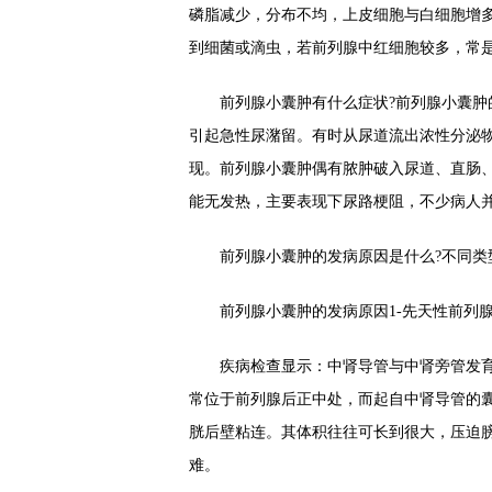
磷脂减少，分布不均，上皮细胞与白细胞增
到细菌或滴虫，若前列腺中红细胞较多，常
前列腺小囊肿有什么症状?前列腺小囊肿的
引起急性尿潴留。有时从尿道流出浓性分泌
现。前列腺小囊肿偶有脓肿破入尿道、直肠
能无发热，主要表现下尿路梗阻，不少病人
前列腺小囊肿的发病原因是什么?不同类
前列腺小囊肿的发病原因1-先天性前列腺
疾病检查显示：中肾导管与中肾旁管发育
常位于前列腺后正中处，而起自中肾导管的
胱后壁粘连。其体积往往可长到很大，压迫膀
难。