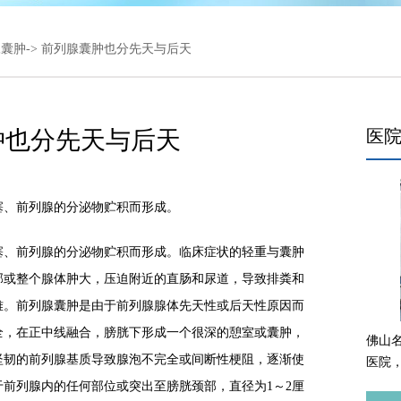
腺囊肿
-> 前列腺囊肿也分先天与后天
肿也分先天与后天
医
、前列腺的分泌物贮积而形成。
、前列腺的分泌物贮积而形成。临床症状的轻重与囊肿
部或整个腺体肿大，压迫附近的直肠和尿道，导致排粪和
难。前列腺囊肿是由于前列腺腺体先天性或后天性原因而
全，在正中线融合，膀胱下形成一个很深的憩室或囊肿，
佛山
坚韧的前列腺基质导致腺泡不完全或间断性梗阻，逐渐使
医院
前列腺内的任何部位或突出至膀胱颈部，直径为1～2厘