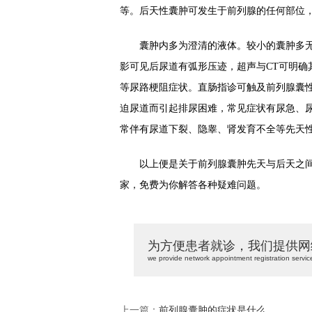
等。后天性囊肿可发生于前列腺的任何部位，
囊肿内多为澄清的液体。较小的囊肿多无
影可见后尿道有弧形压迹，超声与CT可明确
等尿路梗阻症状。直肠指诊可触及前列腺囊
迫尿道而引起排尿困难，常见症状有尿急、
常伴有尿道下裂、隐睾、肾发育不全等先天
以上便是关于前列腺囊肿先天与后天之间
家，免费为你解答各种疑难问题。
为方便患者就诊，我们提供网
we provide network appointment registration servic
上一篇：
前列腺囊肿的症状是什么