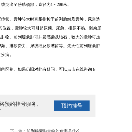
或突出至膀胱颈部，直径为1～2厘米。
症状。囊肿较大时直肠指检于前列腺触及囊肿，尿道造
其位置，囊肿较大可引起尿频、尿急、排尿不畅、剩余尿
性肿物。前列腺囊肿可并发感染及结石，较大的囊肿可压
尿频、排尿费力、尿线细及尿潴留等。先天性前列腺囊肿
性疾病。
的区别。如果仍旧对此有疑问，可以点击在线咨询专
络预约挂号服务。
预约挂号
e.
下一篇：
前列腺囊肿带给的危害是什么