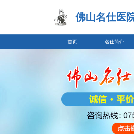
佛山名仕医
首页
名仕简介