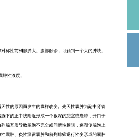
对称性前列腺肿大。腹部触诊，可触到一个大的肿块。
囊肿性液度。
天性的原因而发生的囊样改变。先天性囊肿为副中肾管
膀胱下的正中线附近形成一个很深的憩室或囊肿，开口于
前列腺基质导致腺泡不完全或间断性梗阻，逐渐使腺泡上
虫性囊肿、炎性潴留囊肿和前列腺癌退行性变形成的囊肿