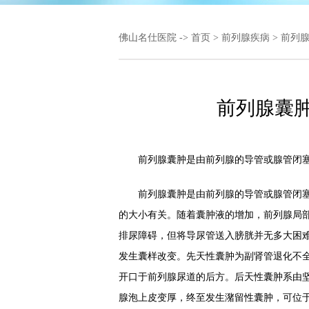
佛山名仕医院
->
首页
>
前列腺疾病
>
前列
前列腺囊
前列腺囊肿是由前列腺的导管或腺管闭塞
前列腺囊肿是由前列腺的导管或腺管闭塞
的大小有关。随着囊肿液的增加，前列腺局
排尿障碍，但将导尿管送入膀胱并无多大困
发生囊样改变。先天性囊肿为副肾管退化不
开口于前列腺尿道的后方。后天性囊肿系由
腺泡上皮变厚，终至发生潴留性囊肿，可位于