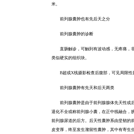
米。
前列腺囊肿也有先后天之分
前列腺囊肿的诊断
直肠触诊，可触到有波动感，无疼痛，非
类似硬实的组织块。
B超或X线摄影检查后腹部，可见局限性
前列腺囊肿有先天和后天两类
前列腺囊肿是由于前列腺腺体先天性或后
退化不全或称前列腺小囊，在正中线融合，
前列腺尿道的后方。后天性囊肿系由坚韧的
皮变厚，终至发生潴留性囊肿，其中有寄生