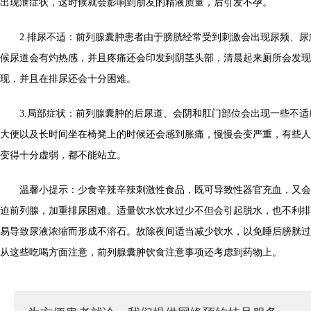
出现泄症状，这时候就会影响到朋友的精液质量，后引发不孕。
2.排尿不适：前列腺囊肿患者由于膀胱经常受到刺激会出现尿频、尿
候尿道会有灼热感，并且疼痛还会印发到阴茎头部，清晨起来厕所会发现
现，并且在排尿还会十分困难。
3.局部症状：前列腺囊肿的后尿道、会阴和肛门部位会出现一些不适
大便以及长时间坐在椅凳上的时候还会感到胀痛，慢慢会变严重，有些人
变得十分虚弱，都不能站立。
温馨小提示：少食辛辣辛辣刺激性食品，既可导致性器官充血，又会
迫前列腺，加重排尿困难。适量饮水饮水过少不但会引起脱水，也不利排
易导致尿液浓缩而形成不溶石。故除夜间适当减少饮水，以免睡后膀胱过
从这些吃喝方面注意，前列腺囊肿饮食注意事项还考虑到药物上。