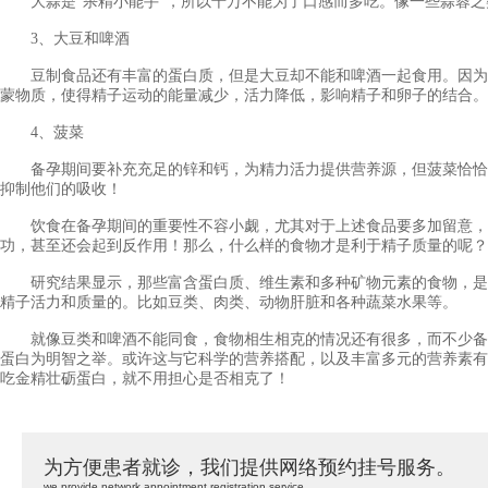
大蒜是“杀精小能手”，所以千万不能为了口感而多吃。像一些蒜蓉之
3、大豆和啤酒
豆制食品还有丰富的蛋白质，但是大豆却不能和啤酒一起食用。因为
蒙物质，使得精子运动的能量减少，活力降低，影响精子和卵子的结合。
4、菠菜
备孕期间要补充充足的锌和钙，为精力活力提供营养源，但菠菜恰恰
抑制他们的吸收！
饮食在备孕期间的重要性不容小觑，尤其对于上述食品要多加留意，
功，甚至还会起到反作用！那么，什么样的食物才是利于精子质量的呢？
研究结果显示，那些富含蛋白质、维生素和多种矿物元素的食物，是
精子活力和质量的。比如豆类、肉类、动物肝脏和各种蔬菜水果等。
就像豆类和啤酒不能同食，食物相生相克的情况还有很多，而不少备
蛋白为明智之举。或许这与它科学的营养搭配，以及丰富多元的营养素有
吃金精壮砺蛋白，就不用担心是否相克了！
为方便患者就诊，我们提供网络预约挂号服务。
we provide network appointment registration service.