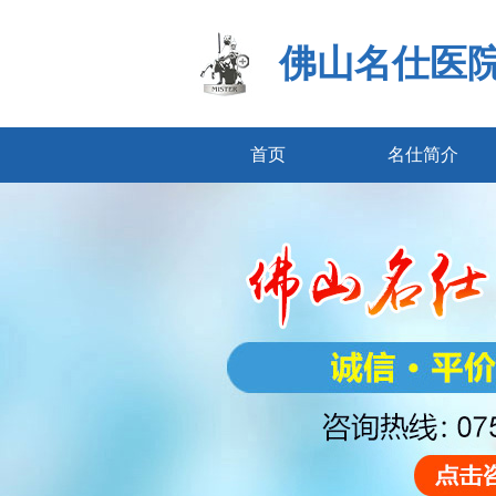
佛山名仕医
首页
名仕简介