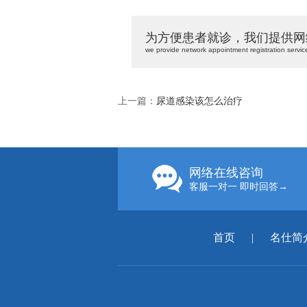
为方便患者就诊，我们提供网
we provide network appointment registration servic
上一篇：
尿道感染该怎么治疗
网络在线咨询
客服一对一 即时回答→
首页
|
名仕简