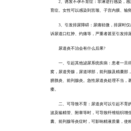
2、诱发不孕不育症：非淋逆行感染，感染
育症。女性可以感染到宫颈、子宫内膜、输
3、引发排尿障碍：尿痛轻微，排尿时仅感
诉尿道口红肿、灼痛等，严重者甚至引发排
尿道炎不治会有什么后果?
一、引起其他泌尿系统疾病：患者一旦得
窝，尿道旁腺，尿道球部，前列腺及精囊部
膀胱炎、前列腺炎。急性尿道炎处理不当，
瘘。
二、可导致不育：尿道炎可以引起不育的
波及输精管、附睾等时，可导致纤维组织增生
囊、前列腺等炎症时，可影响精液质量，使