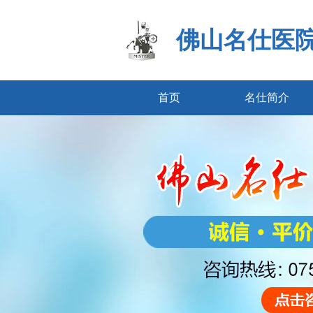
佛山名仕医
首页
名仕简介