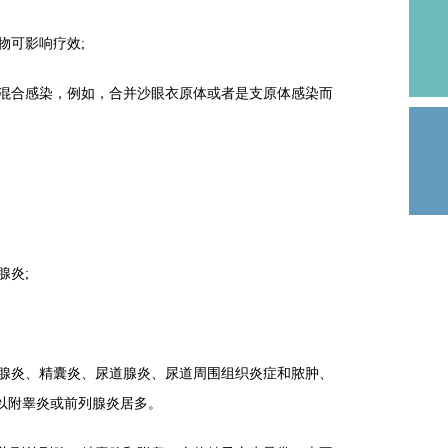
可影响疗效;
合感染，例如，合并沙眼衣原体或者是支原体感染而
炎;
炎、精囊炎、尿道腺炎、尿道周围组织炎症和脓肿、
以附睾炎或前列腺炎居多。