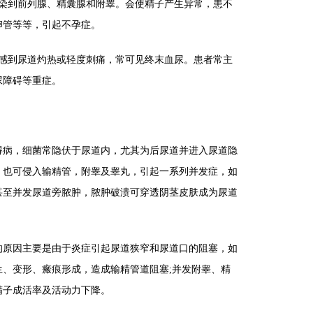
到前列腺、精囊腺和附睾。会使精子产生异常，患不
卵管等等，引起不孕症。
到尿道灼热或轻度刺痛，常可见终末血尿。患者常主
尿障碍等重症。
病，细菌常隐伏于尿道内，尤其为后尿道并进入尿道隐
，也可侵入输精管，附睾及睾丸，引起一系列并发症，如
甚至并发尿道旁脓肿，脓肿破溃可穿透阴茎皮肤成为尿道
原因主要是由于炎症引起尿道狭窄和尿道口的阻塞，如
、变形、瘢痕形成，造成输精管道阻塞;并发附睾、精
精子成活率及活动力下降。