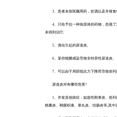
3、患者未按医嘱用药，饮酒以及辛辣食物
4、只给予抗一种病原体的药物，忽视了混
未得到治疗;
5、滴虫引起的尿道炎;
6、某些细菌感染导致非特异性尿道炎;
7、可以由于局部抵抗力下降而导致前列腺
尿道炎对有哪些危害?
1、并发其他病症：如急性附睾炎、前列腺
精囊炎、鞘膜积液、睾丸炎、结肠炎等;其中