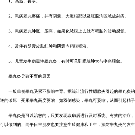
1、高热、畏寒。
2、患病睾丸疼痛，并有阴囊、大腿根部以及腹股沟区域放射痛。
3、患病睾丸肿胀、压痛，如果化脓膜上去就有积脓的波动感觉。
4、常伴有阴囊皮肤红肿和阴囊内鞘膜积液。
5、儿童发生病毒性睾丸炎，有时可见到腮腺肿大与疼痛现象。
睾丸炎导致不育的原因
一般单侧睾丸受累不影响生育。据统计流行性腮腺炎引起的睾丸炎约有
逆的破坏，受累睾丸高度萎缩，如双侧感染，睾丸可萎缩，从而引起精子
睾丸炎是可以治愈的，只要发现该病后进行及时系统、有效的治疗，
可以做到的。而平日里朋友也要注意生殖健康和卫生，预防睾丸炎的发生