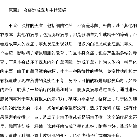
原因1、炎症造成睾丸生精障碍
不管什么样的炎症，包括细菌性的，不管是球菌、杆菌，甚至其他的
衣原体，其他的病毒，包括腮腺病毒，都是影响睾丸生成精子的障碍，距
会造成睾丸的炎症，睾丸炎症出现以后，很多的白细胞就要汇集到睾丸，
个吞噬，影响精子精原细胞的发育，而且本身炎症，也会产生很多铵的毒
育，而且本身破坏了睾丸内的血睾屏障，造成了睾丸作为人体的一种异体
的东西，由于血睾屏障的破坏，体内一种防御性的措施，免疫性功能相对
有就造成了现在所讲的免疫性不育。另外，可怕的就是腮腺炎病毒，如果
的治疗，耽误了一些治疗的机遇和时间，腮腺炎病毒通过血液，通过淋巴
腺炎病毒对于睾丸有很大的亲和力，破坏力非常强，临床上，对于因为腮
损伤的比较大的，根本一点治愈的希望都没有，造成了无精子症，没有什
果侵害的稍微少一点，造成了少精子症或者是弱精子症，这个治疗起来还
度。我再讲结核，杆菌，这种杆菌造成了睾丸也好，附睾也好，造成的输
塞，造成了精细小管上皮细胞的变性，也会少精子症或弱精子症。