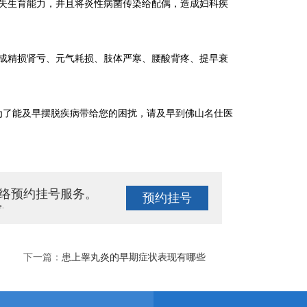
生育能力，并且将炎性病菌传染给配偶，造成妇科疾
精损肾亏、元气耗损、肢体严寒、腰酸背疼、提早衰
为了能及早摆脱疾病带给您的困扰，请及早到佛山名仕医
络预约挂号服务。
预约挂号
e.
下一篇：
患上睾丸炎的早期症状表现有哪些