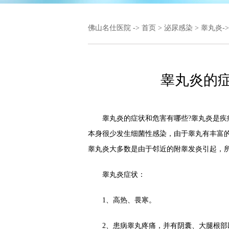
佛山名仕医院
->
首页
>
泌尿感染
>
睾丸炎
-
睾丸炎的
睾丸炎的症状和危害有哪些?睾丸炎是疾病
本身很少发生细菌性感染，由于睾丸有丰富
睾丸炎大多数是由于邻近的附睾发炎引起，
睾丸炎症状：
1、高热、畏寒。
2、患病睾丸疼痛，并有阴囊、大腿根部