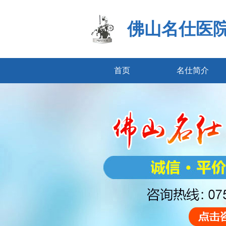
佛山名仕医
首页
名仕简介