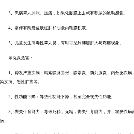
3、患病睾丸肿胀、压痛，如果化脓膜上去就有积脓的波动感觉。
4、常伴有阴囊皮肤红肿和阴囊内鞘膜积液。
5、儿童发生病毒性睾丸炎，有时可见到腮腺肿大与疼痛现象。
睾丸炎危害：
1、诱发严重疾病：精索静脉曲张、静索炎、前列腺炎，内分泌疾病
染疾病、恶性肿瘤等。
2、性功能下降：导致性功能下降，甚至完全丧失性功能。
3、丧失生育能力：导致死精，无精，丧失生育能力，并且将炎性病
病。