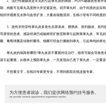
2、流行性腮腺炎是常见的引起睾丸炎的病因，约20%腮腺炎患者并
期，肉眼可见睾丸高度肿大并呈紫蓝色。切开睾丸时，由于间质的反应和
组织学观察见水肿与血管扩张，大量炎细胞浸润，生精小管有不同程度的
3、急性非特异性睾丸炎多发生在尿道炎、膀胱炎、前列腺炎、前列
导尿管的患者。感染经淋巴或输精管扩散至附睾引起附睾睾丸炎，常见的
菌、葡萄球菌及绿脓杆菌等。细菌可经血行播散到睾丸，引起单纯的睾丸
睾丸炎的病因有哪些?睾丸炎若不重视对症治疗，很有可能会导致患
该引起重视，从根本上预防睾丸炎，一旦发现自己患了睾丸炎，一定要及
不想看文字，在线问专家更专业，不用到医院在线连接专家。
为方便患者就诊，我们提供网络预约挂号服务。
we provide network appointment registration service.