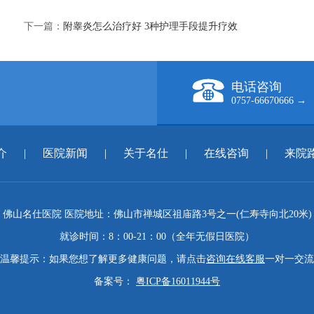
下一篇：
附睾炎怎么治疗好 3种护理手段提升疗效
电话咨询
0757-66670666 →
介
|
医院新闻
|
关于名仕
|
在线咨询
|
来院
佛山名仕医院 医院地址：佛山市禅城区祖庙路3号之一(仁寿寺向北20米)
就诊时间：8：00-21：00（全年无假日医院）
温馨提示：如果您想了解更多健康问题，请点击
咨询在线客服
一对一交流
备案号：
粤ICP备16011944号