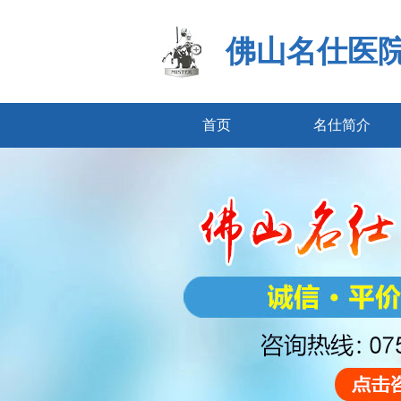
佛山名仕医
首页
名仕简介