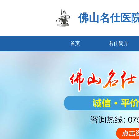
佛山名仕医
首页
名仕简介