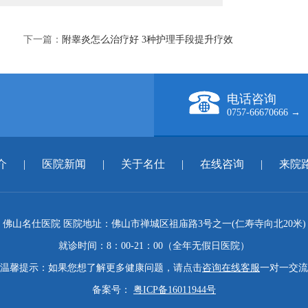
下一篇：
附睾炎怎么治疗好 3种护理手段提升疗效
电话咨询
0757-66670666 →
介
|
医院新闻
|
关于名仕
|
在线咨询
|
来院
佛山名仕医院 医院地址：佛山市禅城区祖庙路3号之一(仁寿寺向北20米)
就诊时间：8：00-21：00（全年无假日医院）
温馨提示：如果您想了解更多健康问题，请点击
咨询在线客服
一对一交流
备案号：
粤ICP备16011944号