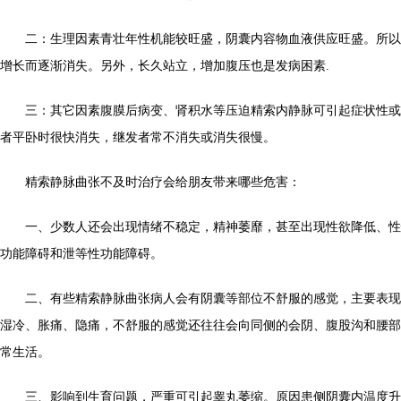
二：生理因素青壮年性机能较旺盛，阴囊内容物血液供应旺盛。所以
增长而逐渐消失。另外，长久站立，增加腹压也是发病困素.
三：其它因素腹膜后病变、肾积水等压迫精索内静脉可引起症状性或
者平卧时很快消失，继发者常不消失或消失很慢。
精索静脉曲张不及时治疗会给朋友带来哪些危害：
一、少数人还会出现情绪不稳定，精神萎靡，甚至出现性欲降低、性
功能障碍和泄等性功能障碍。
二、有些精索静脉曲张病人会有阴囊等部位不舒服的感觉，主要表现
湿冷、胀痛、隐痛，不舒服的感觉还往往会向同侧的会阴、腹股沟和腰部
常生活。
三、影响到生育问题，严重可引起睾丸萎缩。原因患侧阴囊内温度升