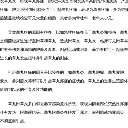
发睾丸炎，出现睾丸疼痛、肿大;淋病是目前发病率高的性传播疾病，严
疼痛、肿大;慢性前列腺炎也可引起睾丸疼痛，表现为单侧疼痛，多为钝
腺液显微镜检查可见大量白细胞，患者多为青壮年，老年人少见。
导致睾丸疼的原因有很多，比如急性疼痛多见于睾丸炎和损伤，睾丸
是细菌经尿道逆行至附睾和睾丸，造成附睾炎、睾丸炎，临床可见附睾与
时有外伤史和局部的肿胀及淤血。剧烈运动或房事、暴力有时可引起提睾
过长的睾丸发生扭转并引起睾丸的剧痛。
引起睾丸疼痛的因素是比较多的，如睾丸炎、睾丸肿瘤、睾丸囊肿、
囊炎、前列腺炎等都可以引起睾丸疼痛的症状的。睾丸是的重要生殖腺体
影响到以后的生育及性功能的。
睾丸附睾炎多由邻近器官感染蔓延所致。表现为阴囊部位突然性疼痛
伴有发热，附睾硬结等。睾丸附睾炎多继发于尿道、前列腺或精囊感染，
不彻底而引起。