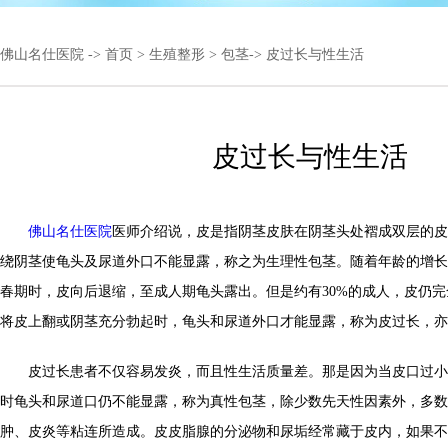
佛山名仕医院
->
首页
>
生殖整形
>
包茎
-> 皮过长与性生活
皮过长与性生活
佛山名仕医院
医师介绍说，皮是指阴茎皮肤在阴茎头处褶成双层的皮
绕阴茎使龟头及尿道外口不能显露，称之为生理性包茎。随着年龄的增长
春期时，皮向后退缩，至成人期龟头露出。但是约有30%的成人，皮仍
将皮上翻或阴茎充分勃起时，龟头和尿道外口才能显露，称为皮过长，亦
皮过长患者不仅容易发炎，而且性生活质量差。那是因为当皮口过小
时龟头和尿道口仍不能显露，称为真性包茎，除少数先天性因素外，多数
肿、皮炎等粘连所造成。皮皮脂腺的分泌物和尿垢经常藏于皮内，如果不