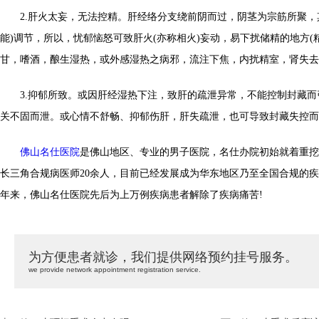
2.肝火太妄，无法控精。肝经络分支绕前阴而过，阴茎为宗筋所聚，
能)调节，所以，忧郁恼怒可致肝火(亦称相火)妄动，易下扰储精的地方(
甘，嗜酒，酿生湿热，或外感湿热之病邪，流注下焦，内扰精室，肾失去
3.抑郁所致。或因肝经湿热下注，致肝的疏泄异常，不能控制封藏而
关不固而泄。或心情不舒畅、抑郁伤肝，肝失疏泄，也可导致封藏失控而
佛山名仕医院
是佛山地区、专业的男子医院，名仕办院初始就着重挖
长三角合规病医师20余人，目前已经发展成为华东地区乃至全国合规的
年来，佛山名仕医院先后为上万例疾病患者解除了疾病痛苦!
为方便患者就诊，我们提供网络预约挂号服务。
we provide network appointment registration service.