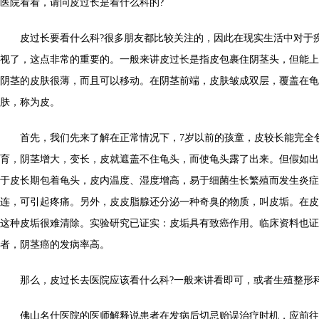
医院看看，请问皮过长是看什么科的?
皮过长要看什么科?很多朋友都比较关注的，因此在现实生活中对于
视了，这点非常的重要的。一般来讲皮过长是指皮包裹住阴茎头，但能上
阴茎的皮肤很薄，而且可以移动。在阴茎前端，皮肤皱成双层，覆盖在龟
肤，称为皮。
首先，我们先来了解在正常情况下，7岁以前的孩童，皮较长能完全
育，阴茎增大，变长，皮就遮盖不住龟头，而使龟头露了出来。但假如出
于皮长期包着龟头，皮内温度、湿度增高，易于细菌生长繁殖而发生炎症
连，可引起疼痛。另外，皮皮脂腺还分泌一种奇臭的物质，叫皮垢。在皮
这种皮垢很难清除。实验研究已证实：皮垢具有致癌作用。临床资料也证
者，阴茎癌的发病率高。
那么，皮过长去医院应该看什么科?一般来讲看即可，或者生殖整形
佛山名仕医院的医师解释说患者在发病后切忌贻误治疗时机，应前往