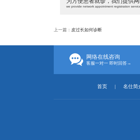
为方便患者就诊，我们提供网
we provide network appointment registration servic
上一篇：
皮过长如何诊断
网络在线咨询
客服一对一 即时回答→
首页
|
名仕简