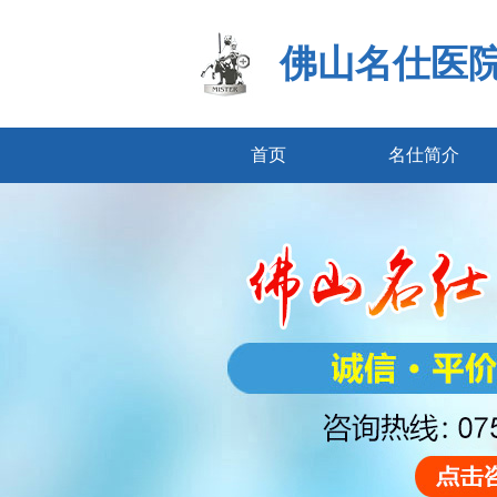
佛山名仕医
首页
名仕简介