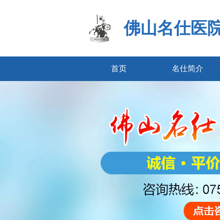
佛山名仕医
首页
名仕简介