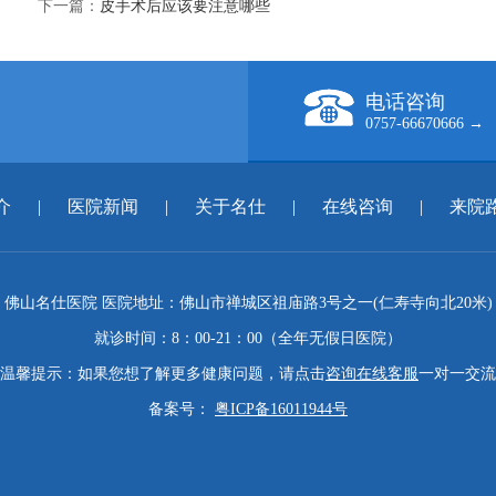
下一篇：
皮手术后应该要注意哪些
电话咨询
0757-66670666 →
介
|
医院新闻
|
关于名仕
|
在线咨询
|
来院
佛山名仕医院 医院地址：佛山市禅城区祖庙路3号之一(仁寿寺向北20米)
就诊时间：8：00-21：00（全年无假日医院）
温馨提示：如果您想了解更多健康问题，请点击
咨询在线客服
一对一交流
备案号：
粤ICP备16011944号