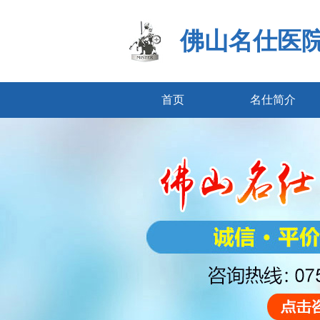
佛山名仕医
首页
名仕简介