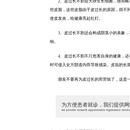
2、皮过长不割会大肆生长细菌，很简略引
些皮脂，这些皮脂由于皮过长的原因，得不
使皮发炎，给健康亮起红灯。
3、皮过长不割还会构成阴茎小的表象，不
响。
4、皮过长不割不只危害自身的健康，还会
时可侵入女方阴道内而导致感染。皮垢的长
朋友不要再为皮过长的而苦恼了，这是一
为方便患者就诊，我们提供网
we provide network appointment registration servic