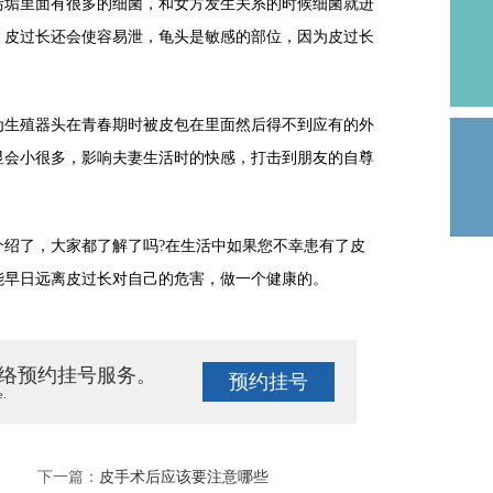
垢里面有很多的细菌，和女方发生关系的时候细菌就进
。皮过长还会使容易泄，龟头是敏感的部位，因为皮过长
。
生殖器头在青春期时被皮包在里面然后得不到应有的外
显会小很多，影响夫妻生活时的快感，打击到朋友的自尊
了，大家都了解了吗?在生活中如果您不幸患有了皮
能早日远离皮过长对自己的危害，做一个健康的。
络预约挂号服务。
预约挂号
e.
下一篇：
皮手术后应该要注意哪些