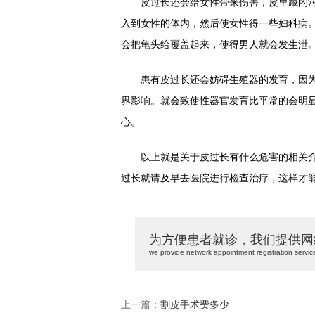
皮过长还会给女性带来伤害，皮里藏的污
入到女性的体内，然后使女性得一些妇科病
会把龟头给覆盖起来，使得男人就会发生泄
患有皮过长还会妨碍生殖器的发育，因为
界影响。就会致使性器官发育比平常的会明
心。
以上就是关于皮过长有什么危害的相关介绍
过长就请及早去医院进行检查治疗，这样才
为方便患者就诊，我们提供网
we provide network appointment registration servic
上一篇：
割皮手术费多少