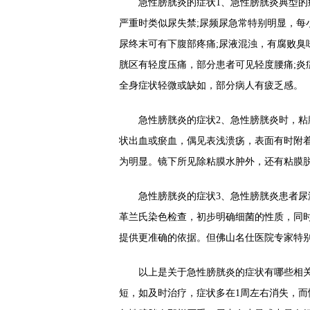
急性膀胱炎的症状1、急性膀胱炎典型的症
严重时类似尿失禁;尿频尿急常特别明显，每
尿终末可有下腹部疼痛;尿液混浊，有腐败臭
胱区有轻度压痛，部分患者可见轻度腰痛;炎
全身症状轻微或缺如，部分病人有疲乏感。
急性膀胱炎的症状2、急性膀胱炎时，粘膜
状出血或瘀血，偶见表浅溃疡，表面有时附
为明显。镜下所见除粘膜水肿外，还有粘膜
急性膀胱炎的症状3、急性膀胱炎患者尿液
革兰氏染色检查，初步明确细菌的性质，同
提供更准确的依据。但佛山名仕医院专家特
以上是关于急性膀胱炎的症状有哪些相关
短，如及时治疗，症状多在1周左右消失，