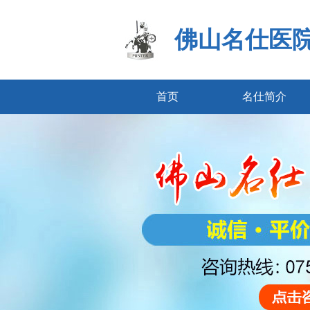
佛山名仕医
首页
名仕简介