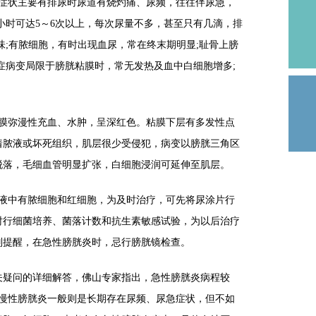
状主要有排尿时尿道有烧灼痛、尿频，往往伴尿急，
小时可达5～6次以上，每次尿量不多，甚至只有几滴，排
味;有脓细胞，有时出现血尿，常在终末期明显;耻骨上膀
症病变局限于膀胱粘膜时，常无发热及血中白细胞增多;
弥漫性充血、水肿，呈深红色。粘膜下层有多发性点
着脓液或坏死组织，肌层很少受侵犯，病变以膀胱三角区
脱落，毛细血管明显扩张，白细胞浸润可延伸至肌层。
中有脓细胞和红细胞，为及时治疗，可先将尿涂片行
时行细菌培养、菌落计数和抗生素敏感试验，为以后治疗
别提醒，在急性膀胱炎时，忌行膀胱镜检查。
疑问的详细解答，佛山专家指出，急性膀胱炎病程较
而慢性膀胱炎一般则是长期存在尿频、尿急症状，但不如