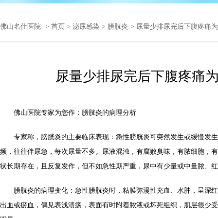
佛山名仕医院
->
首页
>
泌尿感染
>
膀胱炎
-> 尿量少排尿完后下腹疼痛
尿量少排尿完后下腹疼痛
佛山医院专家为您作：膀胱炎的病理分析
专家称，膀胱炎的主要临床表现：急性膀胱炎可突然发生或缓慢发生
频，往往伴尿急，每次尿量不多。尿液混浊，有腐败臭味，有脓细胞，有
状长期存在，且反复发作，但不如急性期严重，尿中有少量或中量脓、红
膀胱炎的病理变化：急性膀胱炎时，粘膜弥漫性充血、水肿，呈深红
出血或瘀血，偶见表浅溃疡，表面有时附着脓液或坏死组织，肌层很少受